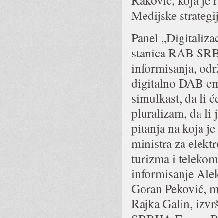
Rakovic, koja je 
Medijske strategij
Panel „Digitalizac
stanica RAB SRBI
informisanja, odr
digitalno DAB emit
simulkast, da li 
pluralizam, da li
pitanja na koja j
ministra za elekt
turizma i telekomu
informisanje Ale
Goran Peković, m
Rajka Galin, izv