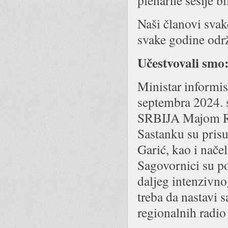
plenarne sesije 
Naši članovi svak
svake godine odr
Učestvovali smo
Ministar informis
septembra 2024. 
SRBIJA Majom Ra
Sastanku su prisu
Garić, kao i nače
Sagovornici su po
daljeg intenzivno
treba da nastavi 
regionalnih radio 