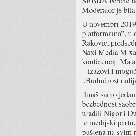
SRBIJA Ferenc B
Moderator je bil
U novembri 2019. 
platformama”, u 
Rakovic, predsed
Naxi Media Mixa
konferenciji Maja 
– izazovi i moguć
,,Budućnost radij
,Imaš samo jedan
bezbednost saobrać
uradili Nigor i 
je medijski partn
puštena na svim 