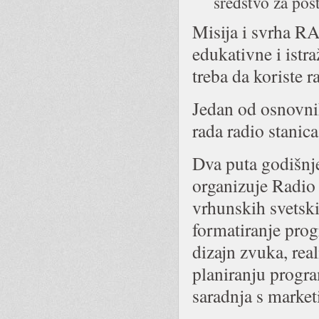
sredstvo za post
Misija i svrha R
edukativne i istr
treba da koriste r
Jedan od osnovni
rada radio stanic
Dva puta godišnj
organizuje Radio
vrhunskih svetski
formatiranje prog
dizajn zvuka, rea
planiranju progra
saradnja s market