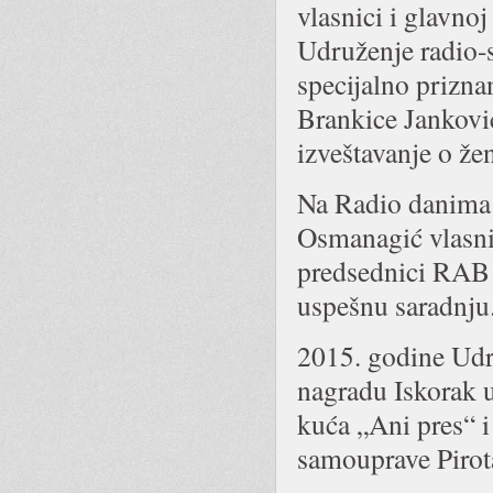
vlasnici i glavno
Udruženje radio-
specijalno prizna
Brankice Janković
izveštavanje o že
Na Radio danima
Osmanagić vlasni
predsednici RAB 
uspešnu saradnju
2015. godine Ud
nagradu Iskorak 
kuća „Ani pres“ i
samouprave Pirot