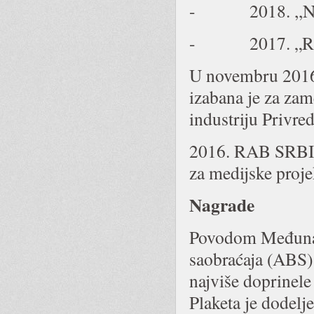
- 2018. ,,Njen
- 2017. „Radi
U novembru 2016
izabana je za za
industriju Privre
2016. RAB SRBIJA
za medijske proje
Nagrade
Povodom Međunar
saobraćaja (ABS)
najviše doprinel
Plaketa je dodel