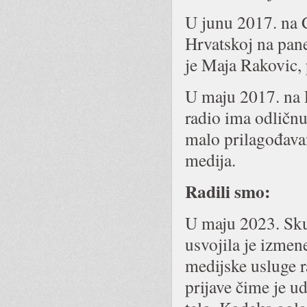
U junu 2017. na 
Hrvatskoj na pan
je Maja Rakovic
U maju 2017. na 
radio ima odličnu
malo prilagođavan
medija.
Radili smo:
U maju 2023. Sk
usvojila je izmen
medijske usluge 
prijave čime je 