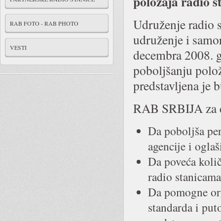
položaja radio st
Udruženje radio 
RAB FOTO - RAB PHOTO
udruženje i samo
VESTI
decembra 2008. g
poboljšanju polož
predstavljena je
RAB SRBIJA za c
Da poboljša per
agencije i oglaš
Da poveća količ
radio stanicama
Da pomogne orga
standarda i put