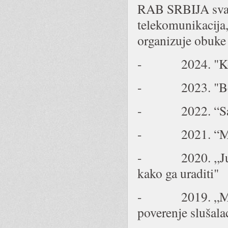
RAB SRBIJA svake
telekomunikacija,
organizuje obuke 
- 2024. "Komuni
- 2023. "Bez 
- 2022. “Sadrža
- 2021. “Mark
- 2020. ,,Jutarn
kako ga uraditi"
- 2019. „Medij
poverenje slušala