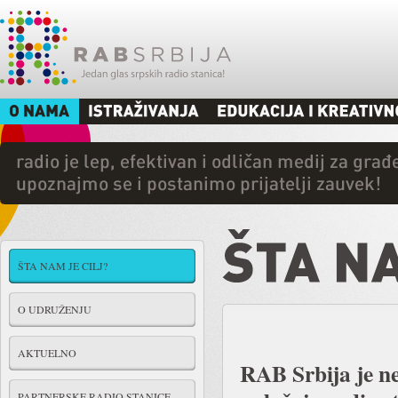
ŠTA NAM JE CILJ?
O UDRUŽENJU
AKTUELNO
RAB Srbija je n
PARTNERSKE RADIO STANICE