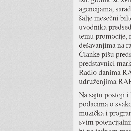
agencijama, sarad
šalje mesečni bil
uvodnika predsed
temu promocije, m
dešavanjima na r
Članke pišu pred
predstavnici mark
Radio danima RAB
udruženjima RAB
Na sajtu postoji 
podacima o svakoj
muzička i progra
svim potencijaln
bi na jednom mes