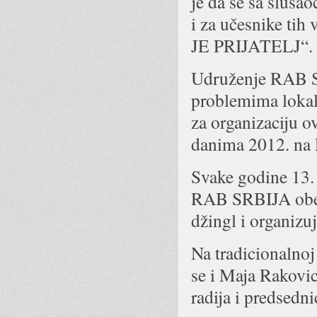
je da se sa slušao
i za učesnike ti
JE PRIJATELJ“.
Udruženje RAB S
problemima lokalni
za organizaciju o
danima 2012. na 
Svake godine 13.
RAB SRBIJA obele
džingl i organizu
Na tradicionalnoj
se i Maja Rakovic
radija i predsed