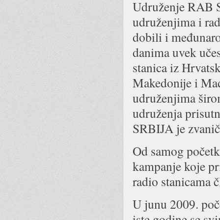
Udruženje RAB SR
udruženjima i rad
dobili i međunaro
danima uvek učest
stanica iz Hrvats
Makedonije i Ma
udruženjima širo
udruženja prisut
SRBIJA je zvanič
Od samog početk
kampanje koje pri
radio stanicama
U junu 2009. poč
iste godine se s