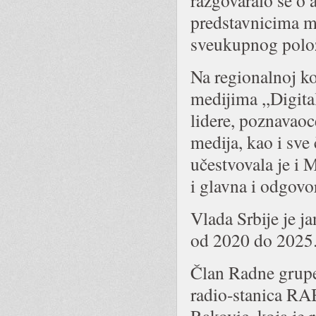
razgovaralo se o 
predstavnicima me
sveukupnog položa
Na regionalnoj k
medijima ,,Digita
lidere, poznavaoc
medija, kao i sve
učestvovala je i
i glavna i odgovo
Vlada Srbije je j
od 2020 do 2025.
Član Radne grupe 
radio-stanica RA