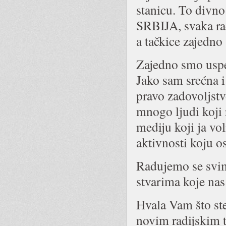
stanicu. To divn
SRBIJA, svaka rad
a tačkice zajedno 
Zajedno smo uspel
Jako sam srećna i
pravo zadovoljs
mnogo ljudi koji
mediju koji ja v
aktivnosti koju 
Radujemo se svim
stvarima koje nas
Hvala Vam što st
novim radijskim 