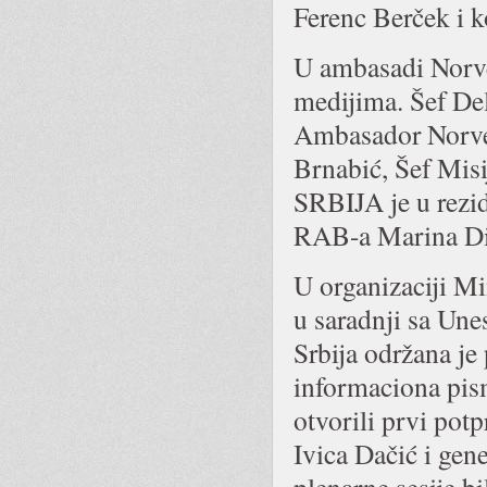
Ferenc Berček i k
U ambasadi Norve
medijima. Šef Del
Ambasador Norveš
Brnabić, Šef Mis
SRBIJA je u rezid
RAB-a Marina Di
U organizaciji Mi
u saradnji sa Une
Srbija održana je
informaciona pis
otvorili prvi pot
Ivica Dačić i gen