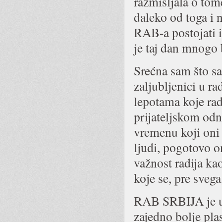
razmišljala o tom
daleko od toga i
RAB-a postojati i
je taj dan mnogo 
Srećna sam što sa
zaljubljenici u r
lepotama koje radi
prijateljskom odn
vremenu koji oni 
ljudi, pogotovo o
važnost radija ka
koje se, pre sveg
RAB SRBIJA je udr
zajedno bolje plas