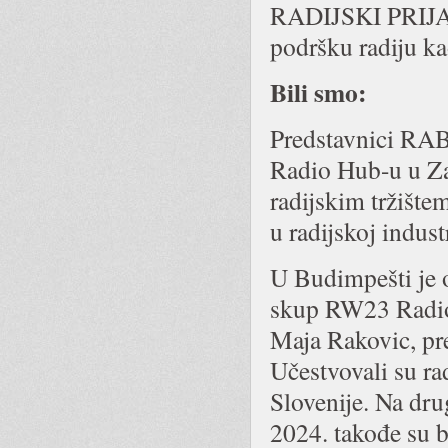
RADIJSKI PRIJAT
podršku radiju ka
Bili smo:
Predstavnici RAB
Radio Hub-u u Zag
radijskim tržište
u radijskoj indust
U Budimpešti je 
skup RW23 Radio 
Maja Rakovic, pr
Učestvovali su rad
Slovenije. Na d
2024. takođe su b