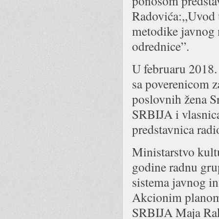
ponosom predstav
Radovića:,,Uvod u
metodike javnog n
odrednice”.
U februaru 2018. 
sa poverenicom za
poslovnih žena Sr
SRBIJA i vlasnica
predstavnica radio
Ministarstvo kult
godine radnu grup
sistema javnog in
Akcionim planom 
SRBIJA Maja Rako