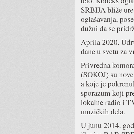
telo. Kodeks ogl
SRBIJA bliže uređ
oglašavanja, pose
dužni da se prid
Aprila 2020. Udr
dane u svetu za
Privredna komora
(SOKOJ) su novem
a koje je pokren
sporazum koji pre
lokalne radio i T
muzičkih dela.
U junu 2014. godi