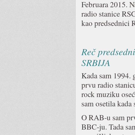
Februara 2015. N
radio stanice RS
kao predsednici
Reč predsedn
SRBIJA
Kada sam 1994. g
prvu radio stanic
rock muziku oseća
sam osetila kad
O RAB-u sam prvi
BBC-ju. Tada sam