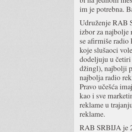
im je potrebna. 
Udruženje RAB SR
izbor za najbolje
se afirmiše radio
koje slušaoci vo
dodeljuju u četiri
džingl), najbolji 
najbolja radio re
Pravo učešća imaj
kao i sve marketi
reklame u trajanj
reklame.
RAB SRBIJA je 20