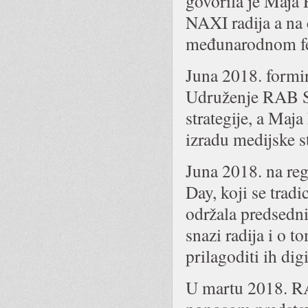
govorila je Maja
NAXI radija a na
međunarodnom fes
Juna 2018. formir
Udruženje RAB SR
strategije, a Maj
izradu medijske st
Juna 2018. na r
Day, koji se trad
održala predsedn
snazi radija i o t
prilagoditi ih dig
U martu 2018. RA