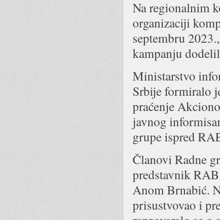
Na regionalnim ko
organizaciji kom
septembru 2023.,
kampanju dodelil
Ministarstvo inf
Srbije formiralo 
praćenje Akcionog
javnog informisa
grupe ispred RAB
Članovi Radne gru
predstavnik RAB 
Anom Brnabić. Na 
prisustvovao i p