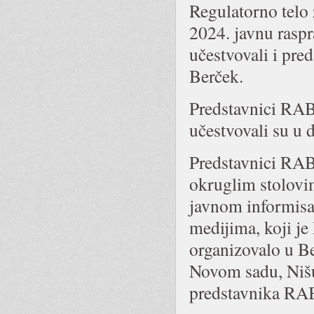
Regulatorno telo 
2024. javnu raspr
učestvovali i pr
Berček.
Predstavnici RA
učestvovali su u d
Predstavnici RAB
okruglim stolovi
javnom informisa
medijima, koji je
organizovalo u B
Novom sadu, Nišu 
predstavnika RA