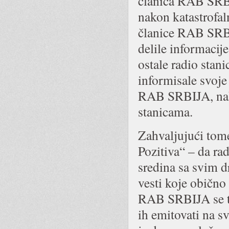
članica RAB SRBI
nakon katastrofal
članice RAB SRBI
delile informacije
ostale radio stani
informisale svoje
RAB SRBIJA, nako
stanicama.
Zahvaljujući tome
Pozitiva“ – da rad
sredina sa svim d
vesti koje obično 
RAB SRBIJA se tru
ih emitovati na 