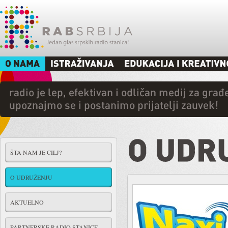
ŠTA NAM JE CILJ?
O UDRUŽENJU
AKTUELNO
PARTNERSKE RADIO STANICE