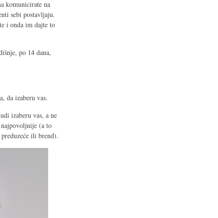
ima komunicirate na
nti sebi postavljaju.
te i onda im dajte to
dišnje, po 14 dana,
a, da izaberu vas.
udi izaberu vas, a ne
ajpovoljnije (a to
 preduzeće ili brend).