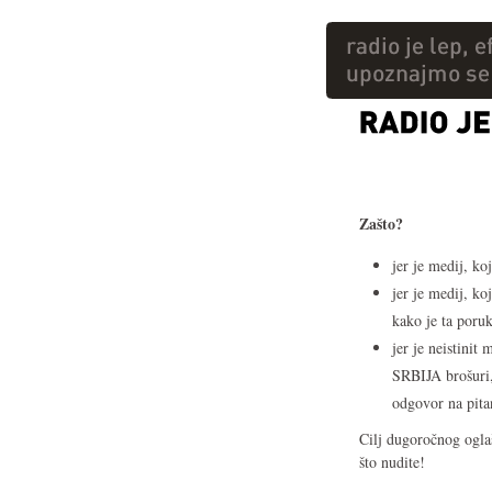
Zašto?
jer je medij, k
jer je medij, k
kako je ta poru
jer je neistinit
SRBIJA brošuri,
odgovor na pita
Cilj dugoročnog oglaš
što nudite!