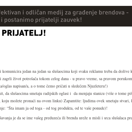
oji komunicira jedan na jedan sa slušaocima koji svaku reklamu treba da dožive
oji zagrli život potrošača tokom celog dana - u pravo vreme, sa pravom porukom
ka/oglas napisan/a, a o tome čemo pričati u sledečem Njuzleteru!)
 mit, da slušaocima smetaju radijskih oglasi i da menjaju stanicu (više o tome 
 koju možete pronaći na ovom linku) Zapamtite: ljudima ovek smetaju stvari, 
nje: “Šta imam ja od toga - od tog produkta, od te vaše ponude)!
avanja je da se ime vašeg preduzeća ili brenda ureže u misli i srca slušalaca p