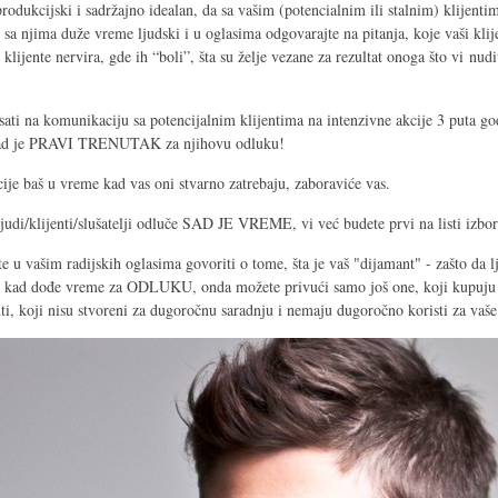
 produkcijski i sadržajno idealan, da sa vašim (potencialnim ili stalnim) klijent
 sa njima duže vreme ljudski i u oglasima odgovarajte na pitanja, koje vaši klije
 klijente nervira, gde ih “boli”, šta su želje vezane za rezultat onoga što vi nudi
ati na komunikaciju sa potencijalnim klijentima na intenzivne akcije 3 puta go
 kad je PRAVI TRENUTAK za njihovu odluku!
e baš u vreme kad vas oni stvarno zatrebaju, zaboraviće vas.
 ljudi/klijenti/slušatelji odluče SAD JE VREME, vi već budete prvi na listi izbor
e u vašim radijskih oglasima govoriti o tome, šta je vaš "dijamant" - zašto da lj
r kad dođe vreme za ODLUKU, onda možete privući samo još one, koji kupuju n
enti, koji nisu stvoreni za dugoročnu saradnju i nemaju dugoročno koristi za vaše