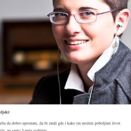
eljski:
reba da dobro upoznate, da bi znali gde i kako im možete poboljšati život
iše, ne samo 3 puta godišnje