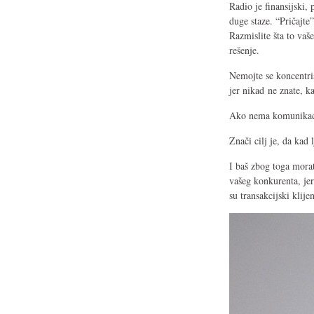
Radio je finansijski,
duge staze. “Pričajte”
Razmislite šta to vaše
rešenje.
Nemojte se koncentris
jer nikad ne znate,
Ako nema komunikacij
Znači cilj je, da kad
I baš zbog toga morat
vašeg konkurenta, je
su transakcijski klij