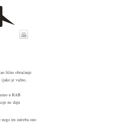
 kao lično obraćanje
 (jako je važno,
pišemo u RAB
koje ne daju
re nego im zatreba ono