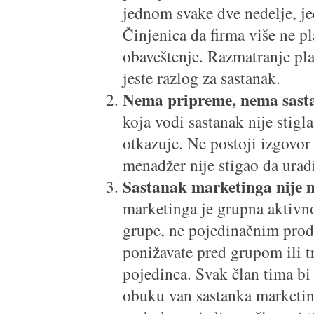
jednom svake dve nedelje, je
Činjenica da firma više ne pl
obaveštenje. Razmatranje pla
jeste razlog za sastanak.
Nema pripreme, nema sast
koja vodi sastanak nije stigl
otkazuje. Ne postoji izgovor
menadžer nije stigao da urad
Sastanak marketinga nije m
marketinga je grupna aktivno
grupe, ne pojedinačnim prod
ponižavate pred grupom ili t
pojedinca. Svak član tima bi
obuku van sastanka marketing