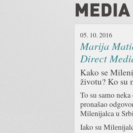
05. 10. 2016
Marija Matić
Direct Medi
Kako se Milenij
životu? Ko su n
To su samo neka 
pronašao odgovo
Milenijalca u Sr
Iako su Milenijalc