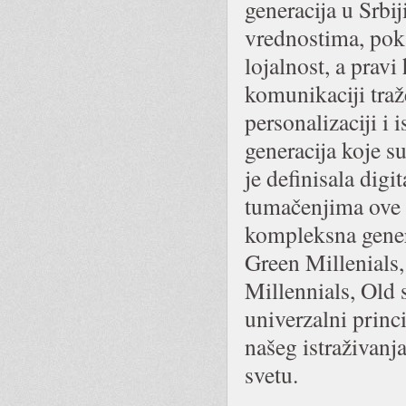
generacija u Srbi
vrednostima, poka
lojalnost, a pravi
komunikaciji traž
personalizaciji i 
generacija koje su
je definisala digit
tumačenjima ove g
kompleksna gener
Green Millenials
Millennials, Old 
univerzalni princ
našeg istraživanja
svetu.